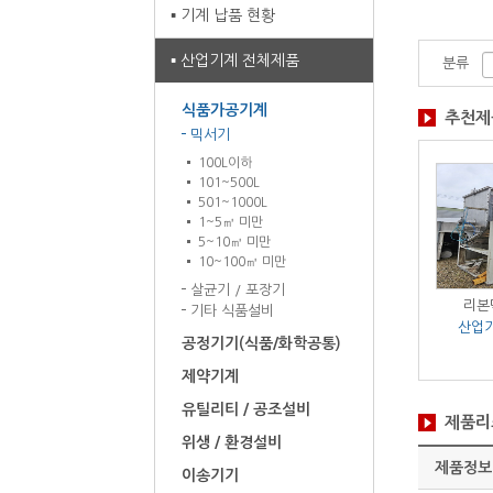
기계 납품 현황
산업기계 전체제품
분류
식품가공기계
추천제
믹서기
100L이하
101~500L
501~1000L
1~5㎥ 미만
5~10㎥ 미만
10~100㎥ 미만
살균기 / 포장기
 1500L (신품)
패들믹서 1톤
리본믹서 2톤
리본믹
기타 식품설비
기계 전체제품
산업기계 전체제품
산업기계 전체제품
산업
공정기기(식품/화학공통)
/ 대
/ 1대
/ 1대
제약기계
유틸리티 / 공조설비
제품리
위생 / 환경설비
제품정보
이송기기